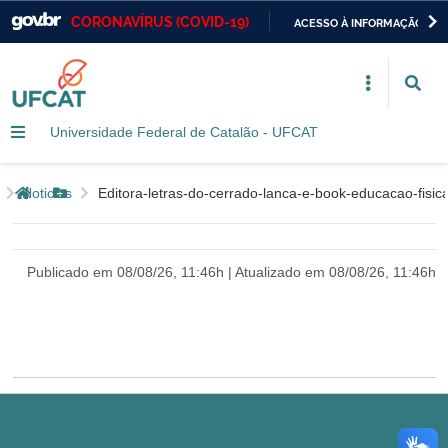
CORONAVÍRUS (COVID-19)
ACESSO À INFORMAÇÃO
Casa Civil
IR
PARA
Ministério da Justiça e Segurança Pública
O
CONTEÚDO
Universidade Federal de Catalão - UFCAT
Ministério da Defesa
Ministério das Relações Exteriores
Página inicial
Noticias
editora-letras-do-cerrado-lanca-e-book-educacao-fisi
Botão Menu
Ministério da Economia
Publicado em 08/08/26, 11:46h | Atualizado em 08/08/26, 11:46h
Ministério da Infraestrutura
Ministério da Agricultura, Pecuária e Abastecimento
Ministério da Educação
Ministério da Cidadania