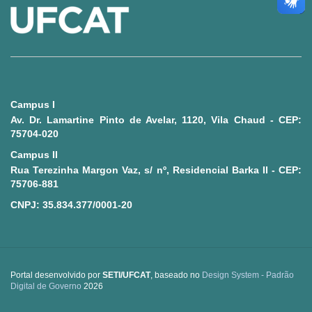
Ministério da Saúde
Ministério de Minas e Energia
Ministério da Ciência, Tecnologia, Inovações e Comunicações
Campus I
Ministério do Meio Ambiente
Av. Dr. Lamartine Pinto de Avelar, 1120, Vila Chaud - CEP:
75704-020
Ministério do Turismo
Campus II
Rua Terezinha Margon Vaz, s/ nº, Residencial Barka II - CEP:
Ministério do Desenvolvimento Regional
75706-881
CNPJ: 35.834.377/0001-20
Controladoria-Geral da União
Ministério da Mulher, da Família e dos Direitos Humanos
Portal desenvolvido por
SETI/UFCAT
, baseado no
Design System - Padrão
Secretaria-Geral
Digital de Governo
2026