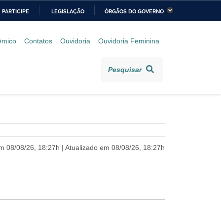
PARTICIPE
LEGISLAÇÃO
ÓRGÃOS DO GOVERNO
stério da Economia
Ministério da Infraestrutura
êmico
Contatos
Ouvidoria
Ouvidoria Feminina
stério de Minas e Energia
Ministério da Ciência,
Tecnologia, Inovações e
Pesquisar
Comunicações
stério da Mulher, da
Secretaria-Geral
lia e dos Direitos
anos
alto
m 08/08/26, 18:27h | Atualizado em 08/08/26, 18:27h