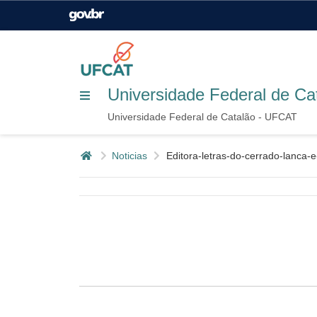
Casa Civil
Ministério da Justiça e
Segurança Pública
Ministério da Agricultura,
Ministério da Educação
Universidade Federal de C
Pecuária e Abastecimento
Universidade Federal de Catalão - UFCAT
Ministério do Meio Ambiente
Ministério do Turismo
Página inicial
Noticias
editora-letras-do-cerrado-lanca
Secretaria de Governo
Gabinete de Segurança
Institucional