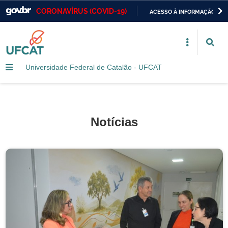
CORONAVÍRUS (COVID-19)
ACESSO À INFORMAÇÃO
Casa Civil
IR
PARA
Ministério da Justiça e Segurança Pública
O
CONTEÚDO
Universidade Federal de Catalão - UFCAT
Ministério da Defesa
Ministério das Relações Exteriores
Ministério da Economia
Notícias
Ministério da Infraestrutura
Ministério da Agricultura, Pecuária e Abastecimento
Ministério da Educação
Ministério da Cidadania