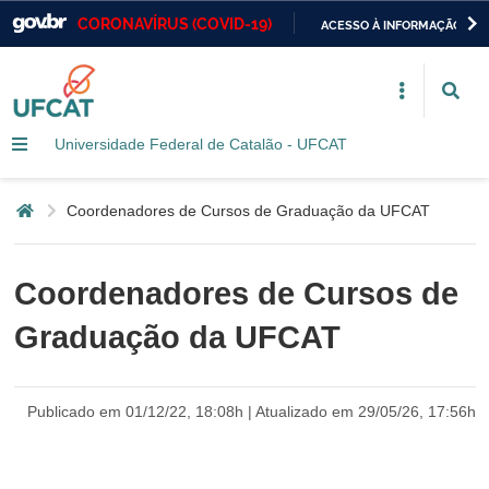
CORONAVÍRUS (COVID-19)
ACESSO À INFORMAÇÃO
Casa Civil
IR
PARA
Ministério da Justiça e Segurança Pública
O
CONTEÚDO
Universidade Federal de Catalão - UFCAT
Ministério da Defesa
Ministério das Relações Exteriores
Página inicial
Coordenadores de Cursos de Graduação da UFCAT
Ministério da Economia
Coordenadores de Cursos de
Ministério da Infraestrutura
Graduação da UFCAT
Ministério da Agricultura, Pecuária e Abastecimento
Ministério da Educação
Publicado em 01/12/22, 18:08h | Atualizado em 29/05/26, 17:56h
Ministério da Cidadania