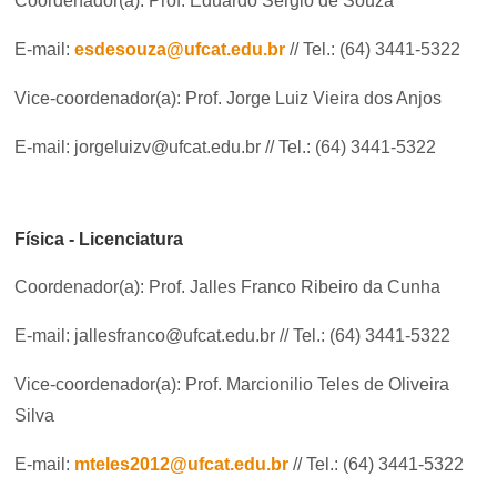
Coordenador(a): Prof. Eduardo Sérgio de Souza
Secretaria de Governo
E-mail:
esdesouza@ufcat.edu.br
// Tel.: (64) 3441-5322
Gabinete de Segurança Institucional
Vice-coordenador(a): Prof. Jorge Luiz Vieira dos Anjos
Advocacia-Geral da União
E-mail: jorgeluizv@ufcat.edu.br // Tel.: (64) 3441-5322
Banco Central do Brasil
Planalto
Física - Licenciatura
Coordenador(a): Prof. Jalles Franco Ribeiro da Cunha
E-mail: jallesfranco@ufcat.edu.br
// Tel.: (64) 3441-5322
Vice-coordenador(a): Prof. Marcionilio Teles de Oliveira
Silva
E-mail:
mteles2012@ufcat.edu.br
// Tel.: (64) 3441-5322