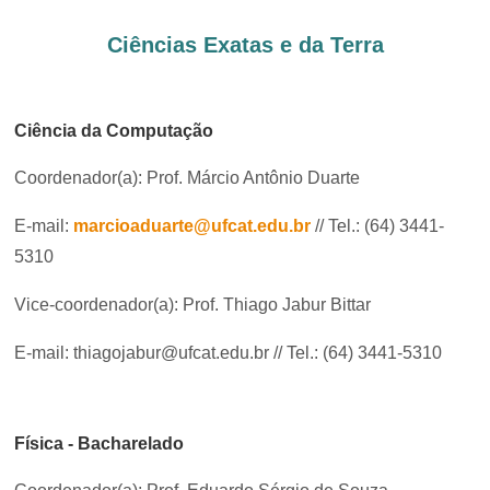
Ministério da Saúde
Ciências Exatas e da Terra
Ministério de Minas e Energia
Ciência da Computação
Ministério da Ciência, Tecnologia, Inovações e Comunicações
Coordenador(a): Prof. Márcio Antônio Duarte
Ministério do Meio Ambiente
E-mail:
marcioaduarte@ufcat.edu.br
// Tel.: (64) 3441-
Ministério do Turismo
5310
Ministério do Desenvolvimento Regional
Vice-coordenador(a): Prof. Thiago Jabur Bittar
Controladoria-Geral da União
E-mail: thiagojabur@ufcat.edu.br // Tel.: (64) 3441-5310
Ministério da Mulher, da Família e dos Direitos Humanos
Física - Bacharelado
Secretaria-Geral