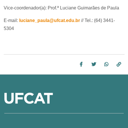
Vice-coordenador(a): Prof.ª Luciane Guimarães de Paula
E-mail:
luciane_paula@ufcat.edu.br
// Tel.: (64) 3441-
5304