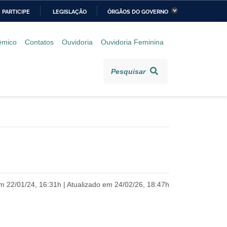
PARTICIPE
LEGISLAÇÃO
ÓRGÃOS DO GOVERNO
stério da Economia
Ministério da Infraestrutura
êmico
Contatos
Ouvidoria
Ouvidoria Feminina
stério de Minas e Energia
Ministério da Ciência,
Tecnologia, Inovações e
Pesquisar
Comunicações
stério da Mulher, da
Secretaria-Geral
lia e dos Direitos
anos
alto
m 22/01/24, 16:31h | Atualizado em 24/02/26, 18:47h