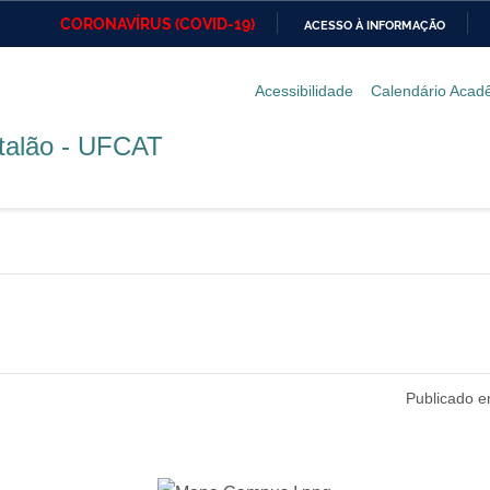
CORONAVÍRUS (COVID-19)
ACESSO À INFORMAÇÃO
Ministério da Defesa
Ministério das Relações
Mini
IR
Exteriores
PARA
Acessibilidade
Calendário Acad
O
Ministério da Cidadania
Ministério da Saúde
Mini
CONTEÚDO
atalão - UFCAT
Ministério do
Controladoria-Geral da
Mini
Desenvolvimento Regional
União
Famí
Hum
Advocacia-Geral da União
Banco Central do Brasil
Plan
Publicado e