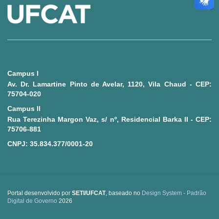
Ministério da Saúde
Ministério de Minas e Energia
Ministério da Ciência, Tecnologia, Inovações e Comunicações
Campus I
Ministério do Meio Ambiente
Av. Dr. Lamartine Pinto de Avelar, 1120, Vila Chaud - CEP:
75704-020
Ministério do Turismo
Campus II
Rua Terezinha Margon Vaz, s/ nº, Residencial Barka II - CEP:
Ministério do Desenvolvimento Regional
75706-881
CNPJ: 35.834.377/0001-20
Controladoria-Geral da União
Ministério da Mulher, da Família e dos Direitos Humanos
Portal desenvolvido por
SETI/UFCAT
, baseado no
Design System - Padrão
Secretaria-Geral
Digital de Governo
2026