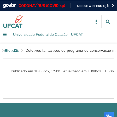
CORONAVÍRUS (COVID-19)
ACESSO À INFORMAÇÃO
Casa Civil
IR
PARA
Ministério da Justiça e Segurança Pública
O
CONTEÚDO
Universidade Federal de Catalão - UFCAT
Ministério da Defesa
Ministério das Relações Exteriores
Página inicial
Noticias
detetives-fantasticos-do-programa-de-conservacao-
Botão Menu
Ministério da Economia
Publicado em 10/08/26, 1:58h | Atualizado em 10/08/26, 1:58h
Ministério da Infraestrutura
Ministério da Agricultura, Pecuária e Abastecimento
Ministério da Educação
Ministério da Cidadania