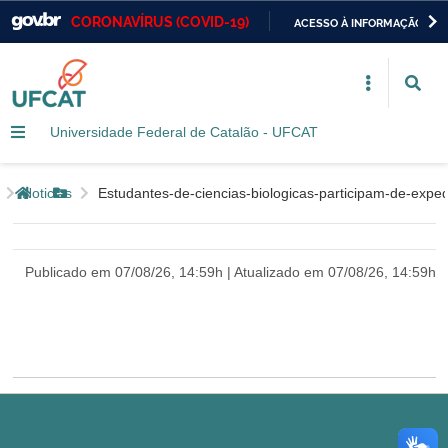
CORONAVÍRUS (COVID-19)
ACESSO À INFORMAÇÃO
Casa Civil
IR
PARA
Ministério da Justiça e Segurança Pública
O
CONTEÚDO
Universidade Federal de Catalão - UFCAT
Ministério da Defesa
Ministério das Relações Exteriores
Página inicial
Noticias
estudantes-de-ciencias-biologicas-participam-de-ex
Botão Menu
Ministério da Economia
Publicado em 07/08/26, 14:59h | Atualizado em 07/08/26, 14:59h
Ministério da Infraestrutura
Ministério da Agricultura, Pecuária e Abastecimento
Ministério da Educação
Ministério da Cidadania