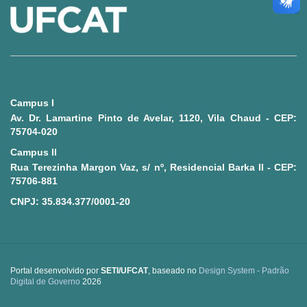
Ministério da Saúde
Ministério de Minas e Energia
Ministério da Ciência, Tecnologia, Inovações e Comunicações
Campus I
Ministério do Meio Ambiente
Av. Dr. Lamartine Pinto de Avelar, 1120, Vila Chaud - CEP:
75704-020
Ministério do Turismo
Campus II
Rua Terezinha Margon Vaz, s/ nº, Residencial Barka II - CEP:
Ministério do Desenvolvimento Regional
75706-881
CNPJ: 35.834.377/0001-20
Controladoria-Geral da União
Ministério da Mulher, da Família e dos Direitos Humanos
Portal desenvolvido por
SETI/UFCAT
, baseado no
Design System - Padrão
Secretaria-Geral
Digital de Governo
2026